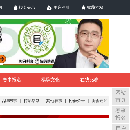
询
报名登录
用户注册
收藏本站
赛事报名
棋牌文化
在线比赛
网站
首页
品牌赛事
|
精彩活动
|
其他赛事
|
协会公告
|
协会通知
赛事
报名
用户