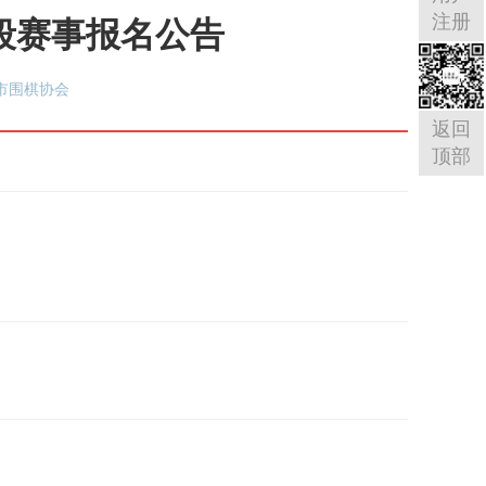
注册
1段赛事报名公告
海市围棋协会
返回
顶部