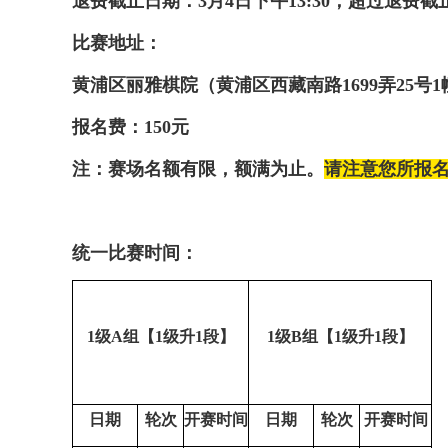
退费截止日期：3
月4日下午13:30；超过退费
比赛地址：
黄浦区丽雅棋院（黄浦区西藏南路
1699弄25号
报名费：
150元
注：赛场名额有限，额满为止。
请注意您所报
统一
比赛时间：
1
级
A组
【
1
级
升
1
段】
1
级
B组
【
1
级
升
1
段】
日期
轮次
开赛时间
日期
轮次
开赛时间