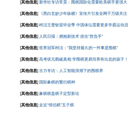
[
其他信息
]
新华社专访常昊：围棋国际化需要欧美棋手更强大
[
其他信息
]
《黑白玄妙少年纵横》宣传片引发全网千万级关注
[
其他信息
]
柯洁王楚钦迎毕业季 中国体坛需要更多学霸运动
[
其他信息
]
人民日报：拥抱新技术 抓住“胜负手”
[
其他信息
]
世界冠军柯洁：“我坚持最久的一件事是围棋”
[
其他信息
]
高考状元戳破真相:学围棋更易培养有出息的孩子
[
其他信息
]
古力专访：人工智能浪潮下的围棋界
[
其他信息
]
国际象棋的繁衍棋种
[
其他信息
]
象棋棋盘棋子定型新论
[
其他信息
]
走近“情侣棋”五子棋