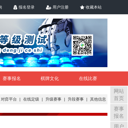
询
报名登录
用户注册
收藏本站
赛事报名
棋牌文化
在线比赛
网站
首页
对弈平台
|
在线定级
|
升级赛事
|
升段赛事
|
其他信息
赛事
报名
用户