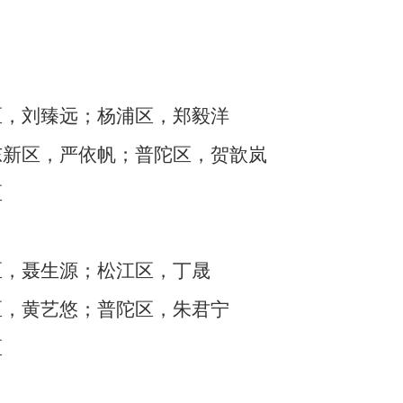
区，刘臻远；杨浦区，郑毅洋
东新区，严依帆；普陀区，贺歆岚
区
区，聂生源；松江区，丁晟
区，黄艺悠；普陀区，朱君宁
区