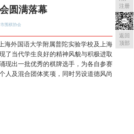
注册
动会圆满落幕
海市围棋协会
返回
顶部
上海外国语大学附属普陀实验学校及上海
现了当代学生良好的精神风貌与积极进取
涌现出一批优秀的棋牌选手，为各自参赛
个人及混合团体奖项，同时另设道德风尚