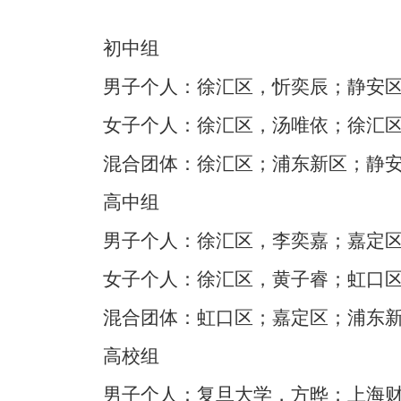
初中组
男子个人：徐汇区，忻奕辰；静安
女子个人：徐汇区，汤唯依；徐汇
混合团体：徐汇区；浦东新区；静
高中组
男子个人：徐汇区，李奕嘉；嘉定
女子个人：徐汇区，黄子睿；虹口
混合团体：虹口区；嘉定区；浦东
高校组
男子个人：复旦大学，方晔；上海