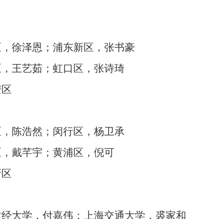
区，徐泽恩；浦东新区，张书豪
区，王艺茹；虹口区，张诗琦
安区
区，陈浩然；闵行区，杨卫承
区，戴芊宇；黄浦区，倪可
新区
财经大学，付嘉伟；上海交通大学，裘家和