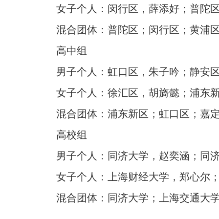
女子个人：闵行区，薛添好；普陀
混合团体：普陀区；闵行区；黄浦
高中组
男子个人：虹口区，朱子吟；静安
女子个人：徐汇区，胡旖懿；浦东
混合团体：浦东新区；虹口区；嘉
高校组
男子个人：同济大学，赵奕涵；同
女子个人：上海财经大学，郑心尔
混合团体：同济大学；上海交通大